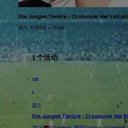
Die Jungen Tenöre - Crossover der Extrak
周六, 12月5日 • 19:00
1 个活动
12月
5
周六
Die Jungen Tenöre - Crossover der E
19:00
Scheidegg, 德国
Kurhaus Scheidegg