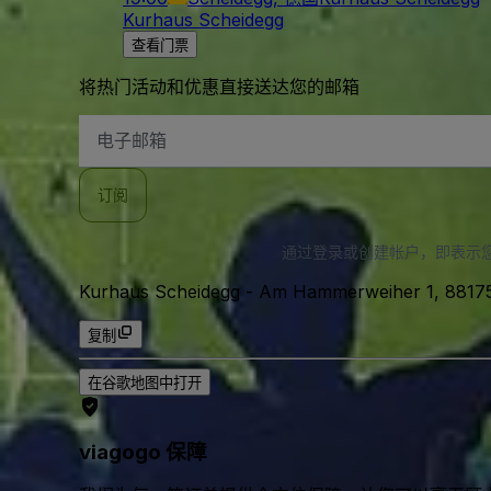
Kurhaus Scheidegg
查看门票
将热门活动和优惠直接送达您的邮箱
电
子
邮
件
订阅
地
址
通过登录或创建帐户，即表示
Kurhaus Scheidegg
-
Am Hammerweiher 1, 8817
复制
在谷歌地图中打开
viagogo 保障