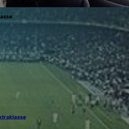
lasse
xtraklasse