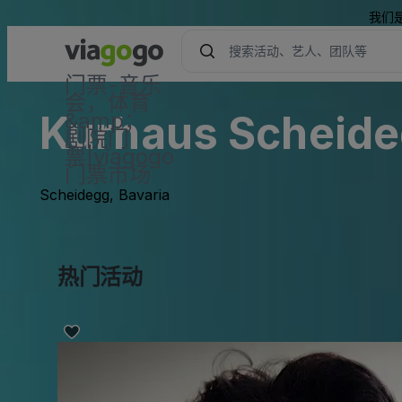
我们
门票-音乐
会，体育
Kurhaus Scheid
&amp；
剧院门
票|viagogo
门票市场
Scheidegg, Bavaria
热门活动