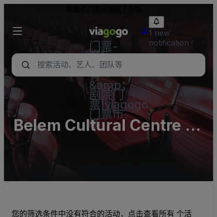
转售的门票可能高于面值。
1 new
notification
门票-
音乐
会，体
育
&amp；
剧院门
票|viagogo
门票市
Belem Cultural Centre -
场
Large Auditorium
您的筛选条件中没有符合的活动，点击查看所有 个活