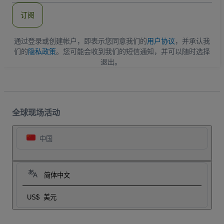
件
订阅
地
址
通过登录或创建帐户，即表示您同意我们的
用户协议
，并承认我
们的
隐私政策
。您可能会收到我们的短信通知，并可以随时选择
退出。
全球现场活动
中国
简体中文
US$
美元