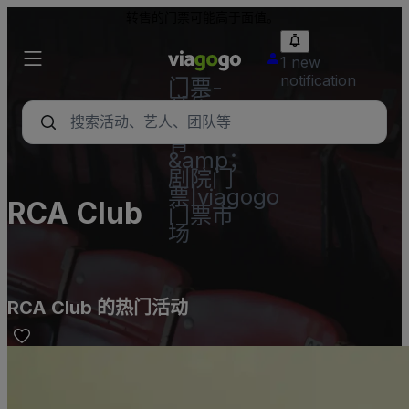
转售的门票可能高于面值。
1 new
notification
门票-
音乐
会，体
育
&amp；
剧院门
票|viagogo
RCA Club
门票市
场
RCA Club 的热门活动