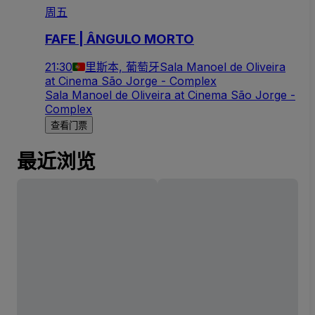
周五
FAFE | ÂNGULO MORTO
21:30
里斯本, 葡萄牙
Sala Manoel de Oliveira
at Cinema São Jorge - Complex
Sala Manoel de Oliveira at Cinema São Jorge -
Complex
查看门票
最近浏览