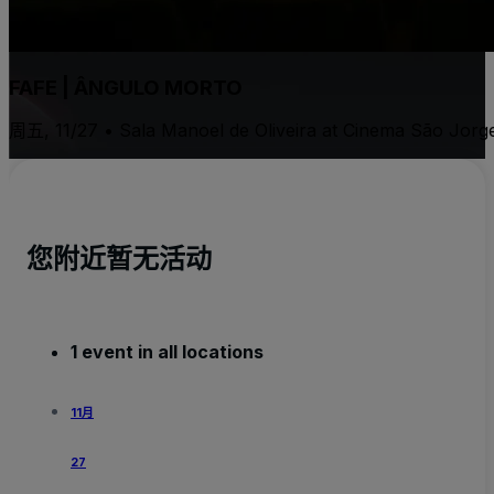
FAFE | ÂNGULO MORTO
周五, 11/27 • Sala Manoel de Oliveira at Cinema São Jorg
您附近暂无活动
1 event in all locations
11月
27