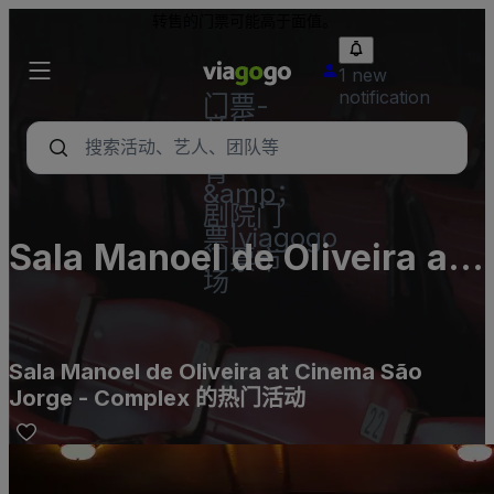
转售的门票可能高于面值。
1 new
notification
门票-
音乐
会，体
育
&amp；
剧院门
票|viagogo
Sala Manoel de Oliveira at
门票市
场
Cinema São Jorge -
Complex
Sala Manoel de Oliveira at Cinema São
Jorge - Complex 的热门活动