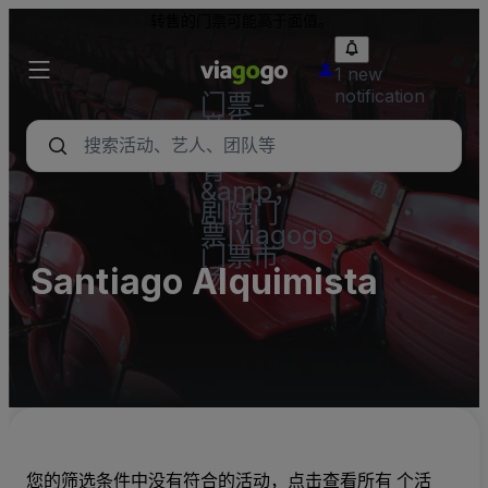
转售的门票可能高于面值。
1 new
notification
门票-
音乐
会，体
育
&amp；
剧院门
票|viagogo
门票市
Santiago Alquimista
场
您的筛选条件中没有符合的活动，点击查看所有 个活