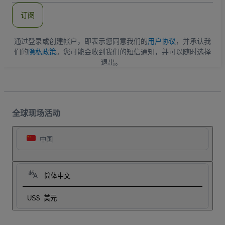
件
订阅
地
址
通过登录或创建帐户，即表示您同意我们的
用户协议
，并承认我
们的
隐私政策
。您可能会收到我们的短信通知，并可以随时选择
退出。
全球现场活动
中国
简体中文
US$
美元