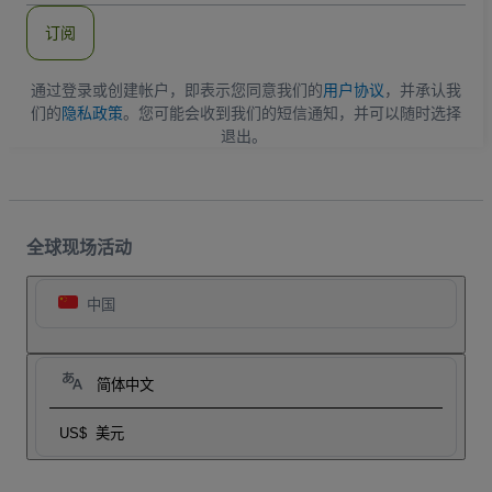
件
订阅
地
址
通过登录或创建帐户，即表示您同意我们的
用户协议
，并承认我
们的
隐私政策
。您可能会收到我们的短信通知，并可以随时选择
退出。
全球现场活动
中国
简体中文
US$
美元