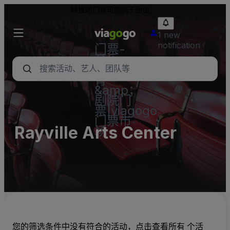
转售的门票可能高于面值。
1 new
notification
门票-
音乐
会，体
育
&amp；
剧院门
票|viagogo
门票市
Rayville Arts Center
场
您的筛选条件中没有符合的活动，点击查看所有 个活