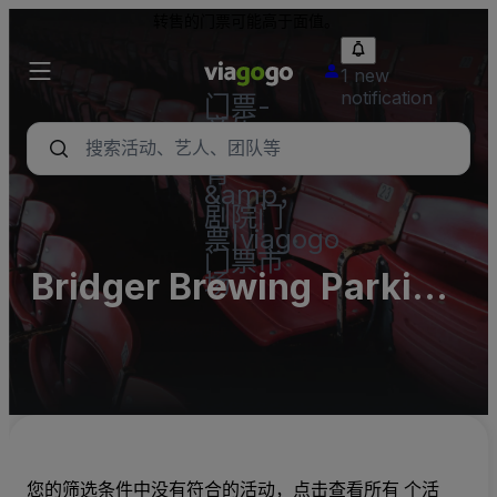
转售的门票可能高于面值。
1 new
notification
门票-
音乐
会，体
育
&amp；
剧院门
票|viagogo
门票市
Bridger Brewing Parking
场
Lots (InActive)
您的筛选条件中没有符合的活动，点击查看所有 个活