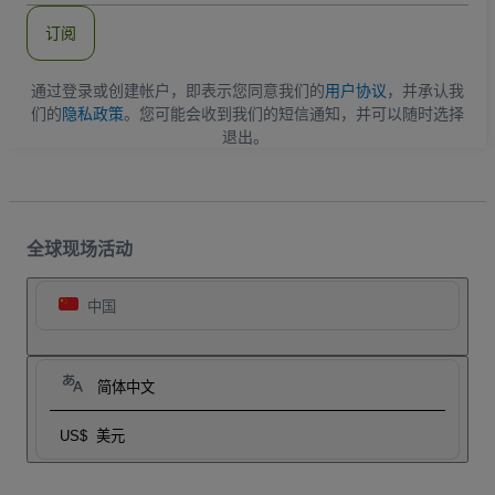
件
订阅
地
址
通过登录或创建帐户，即表示您同意我们的
用户协议
，并承认我
们的
隐私政策
。您可能会收到我们的短信通知，并可以随时选择
退出。
全球现场活动
中国
简体中文
US$
美元