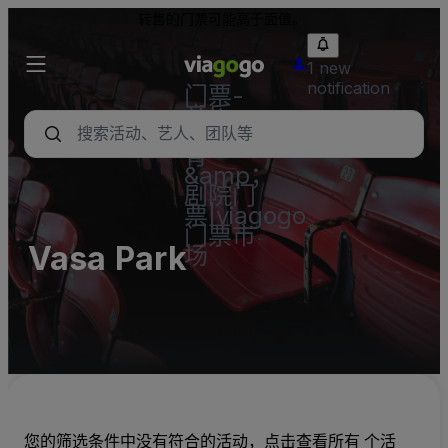
转售的门票可能高于面值。
1 new
notification
门票-
音乐
会，体
育
&amp；
剧院门
票|viagogo
门票市
Vasa Park
场
您的筛选条件中没有符合的活动，点击查看所有 个活