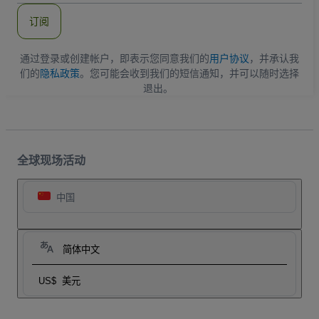
件
订阅
地
址
通过登录或创建帐户，即表示您同意我们的
用户协议
，并承认我
们的
隐私政策
。您可能会收到我们的短信通知，并可以随时选择
退出。
全球现场活动
中国
简体中文
US$
美元