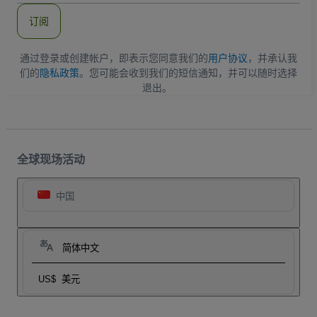
件
订阅
地
址
通过登录或创建帐户，即表示您同意我们的
用户协议
，并承认我
们的
隐私政策
。您可能会收到我们的短信通知，并可以随时选择
退出。
全球现场活动
中国
简体中文
US$
美元