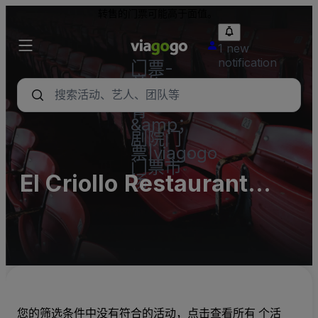
转售的门票可能高于面值。
1 new
notification
门票-
音乐
会，体
育
&amp；
剧院门
票|viagogo
门票市
El Criollo Restaurant
场
Parking Lots (InActive)
您的筛选条件中没有符合的活动，点击查看所有 个活