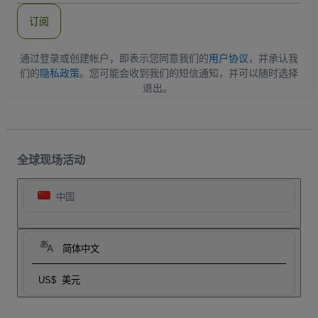
件
订阅
地
址
通过登录或创建帐户，即表示您同意我们的
用户协议
，并承认我
们的
隐私政策
。您可能会收到我们的短信通知，并可以随时选择
退出。
全球现场活动
中国
简体中文
US$
美元