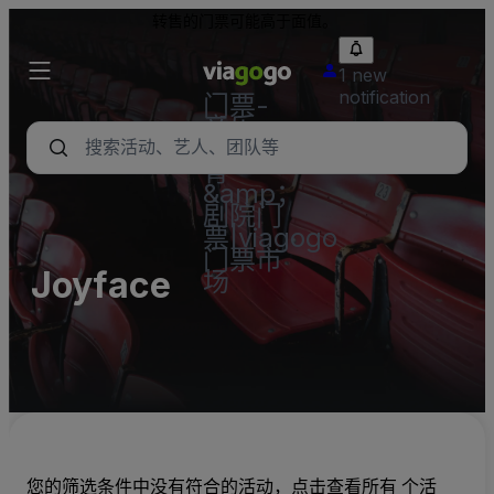
转售的门票可能高于面值。
1 new
notification
门票-
音乐
会，体
育
&amp；
剧院门
票|viagogo
门票市
Joyface
场
您的筛选条件中没有符合的活动，点击查看所有 个活