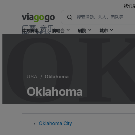
我们
O
门票-音乐
体育赛事
演唱会
剧院
城市
会，体育
&amp；
剧院门
票|viagogo
门票市场
USA
Oklahoma
Oklahoma
Oklahoma City