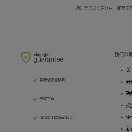
通过登录或创建帐户，即表示
我们公
关
国际级安全核验
开
联
透明定价
投
企
100% 订单安心保证
新