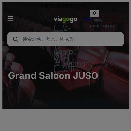
转售的门票可能高于面值。
1 new
notification
门票-
音乐
会，体
育
&amp；
剧院门
票|viagogo
门票市
Grand Saloon JUSO
场