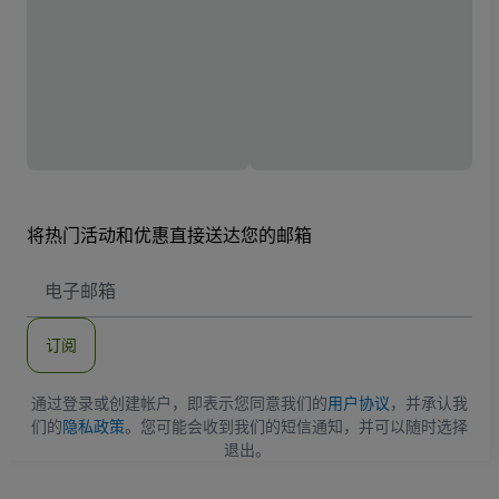
将热门活动和优惠直接送达您的邮箱
电
子
邮
件
订阅
地
址
通过登录或创建帐户，即表示您同意我们的
用户协议
，并承认我
们的
隐私政策
。您可能会收到我们的短信通知，并可以随时选择
退出。