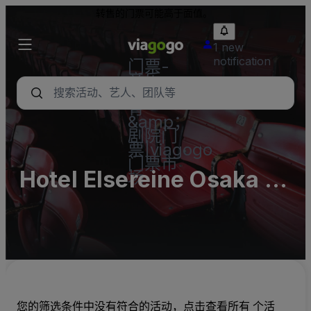
转售的门票可能高于面值。
1 new
notification
门票-
音乐
会，体
育
&amp；
剧院门
票|viagogo
门票市
Hotel Elsereine Osaka -
场
Complex
您的筛选条件中没有符合的活动，点击查看所有 个活