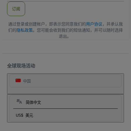
件
订阅
地
址
通过登录或创建帐户，即表示您同意我们的
用户协议
，并承认我
们的
隐私政策
。您可能会收到我们的短信通知，并可以随时选择
退出。
全球现场活动
中国
简体中文
US$
美元