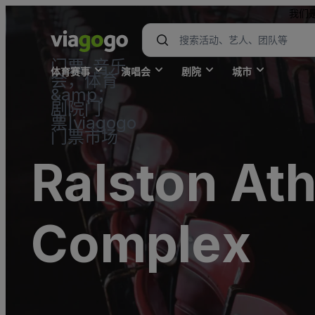
我们
门票-音乐
体育赛事
演唱会
剧院
城市
会，体育
&amp；
剧院门
票|viagogo
门票市场
Ralston Ath
Complex