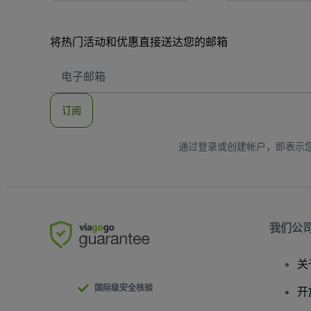
将热门活动和优惠直接送达您的邮箱
电
子
邮
件
订阅
地
址
通过登录或创建帐户，即表示
我们公
关
国际级安全核验
开