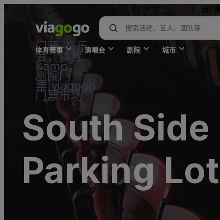
我们
门票-音乐
体育赛事
演唱会
剧院
城市
会，体育
&amp；
剧院门
票|viagogo
门票市场
South Side 
Parking Lot