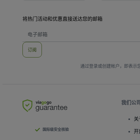
将热门活动和优惠直接送达您的邮箱
电
子
邮
件
订阅
地
址
通过登录或创建帐户，即表示
我们公
关
国际级安全核验
开