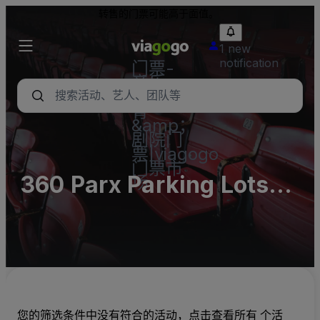
转售的门票可能高于面值。
1 new
notification
门票-
音乐
会，体
育
&amp；
剧院门
票|viagogo
门票市
360 Parx Parking Lots
场
(InActive)
您的筛选条件中没有符合的活动，点击查看所有 个活