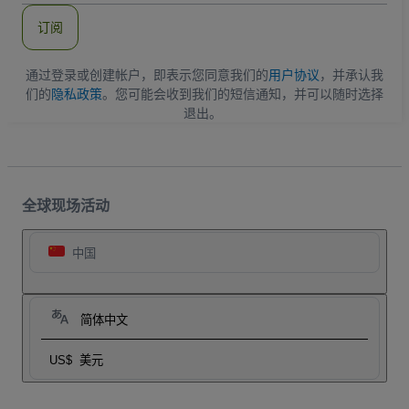
件
订阅
地
址
通过登录或创建帐户，即表示您同意我们的
用户协议
，并承认我
们的
隐私政策
。您可能会收到我们的短信通知，并可以随时选择
退出。
全球现场活动
中国
简体中文
US$
美元