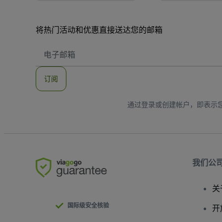
将热门活动和优惠直接送达您的邮箱
电
子
邮
件
订阅
地
址
通过登录或创建帐户，即表示
我们公
关
国际级安全核验
开