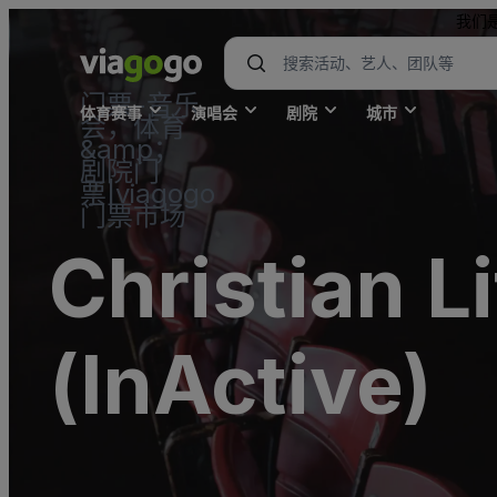
我们
门票-音乐
体育赛事
演唱会
剧院
城市
会，体育
&amp；
剧院门
票|viagogo
门票市场
Christian L
(InActive)