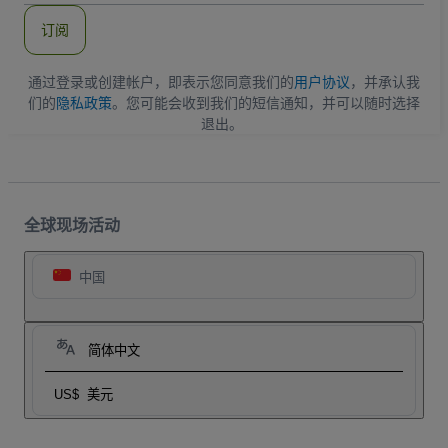
件
订阅
地
址
通过登录或创建帐户，即表示您同意我们的
用户协议
，并承认我
们的
隐私政策
。您可能会收到我们的短信通知，并可以随时选择
退出。
全球现场活动
中国
简体中文
US$
美元