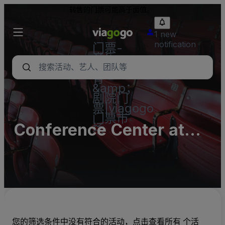
转售的门票可能高于面值。
1 new
notification
门票-
音乐
会，体
育
&amp；
剧院门
票|viagogo
门票市
Conference Center at
场
We-Ko-Pa Casino -
Complex Parking Lots
(InActive)
您的筛选条件中没有符合的活动，点击查看所有 个活