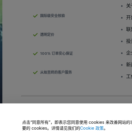
关
国际级安全核验
开
联
透明定价
投
企
100% 订单安心保证
新
从始至终的客户服务
工
版权 © viagogo有限责任公司 2026
公司信息
使用本网站即表示接受
条款与条件
和
隐私政策
、
Cookies政策
和
移动
请勿共享我的个人信息/您的隐私选择
点击“同意所有”，即表示您同意使用 cookies 来改善
要的 cookies。详情请见我们的
Cookie 政策
。