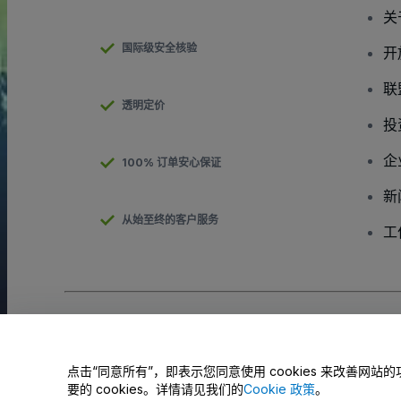
关
国际级安全核验
开
联
透明定价
投
企
100% 订单安心保证
新
从始至终的客户服务
工
版权 © viagogo有限责任公司 2026
公司信息
使用本网站即表示接受
条款与条件
和
隐私政策
、
Cookies政策
和
移动
请勿共享我的个人信息/您的隐私选择
点击“同意所有”，即表示您同意使用 cookies 来改善
要的 cookies。详情请见我们的
Cookie 政策
。