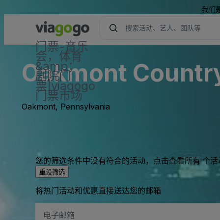
我们
门票-音乐
会，体育
Oakmont Country 
&amp；
剧院门
票|viagogo
门票市场
Oakmont, Pennsylvania
您的筛选条件中没有符合的活动，点击查看所有 个活
重设筛选
将热门活动和优惠直接送达您的邮箱
电
子