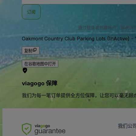
邮
件
订阅
地
址
通过登录或创建帐户，即表示
Oakmont Country Club Parking Lots (InActive)
-
复制
在谷歌地图中打开
viagogo 保障
我们为每一笔订单提供全方位保障，让您可以毫无顾
我们公