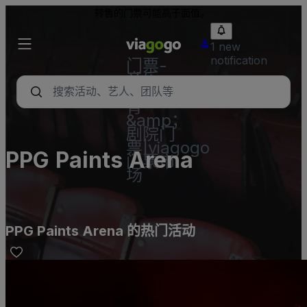
转售的门票可能高于面值。
1 new
notification
门票-
音乐
会，体
育
&amp；
剧院门
票|viagogo
PPG Paints Arena
门票市
场
PPG Paints Arena 的热门活动