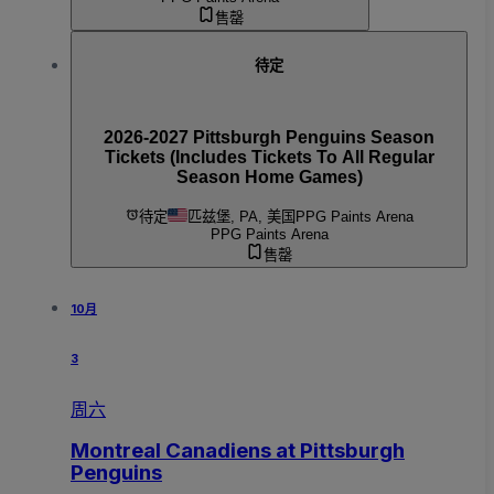
售罄
待定
2026-2027 Pittsburgh Penguins Season
Tickets (Includes Tickets To All Regular
Season Home Games)
待定
匹兹堡, PA, 美国
PPG Paints Arena
PPG Paints Arena
售罄
10月
3
周六
Montreal Canadiens at Pittsburgh
Penguins