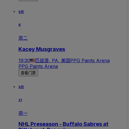
9月
8
周二
Kacey Musgraves
19:30
匹兹堡, PA, 美国
PPG Paints Arena
PPG Paints Arena
查看门票
9月
21
周一
NHL Preseason - Buffalo Sabres at