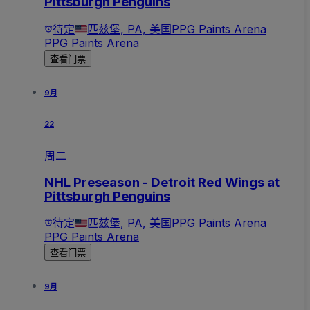
Pittsburgh Penguins
待定
匹兹堡, PA, 美国
PPG Paints Arena
PPG Paints Arena
查看门票
9月
22
周二
NHL Preseason - Detroit Red Wings at
Pittsburgh Penguins
待定
匹兹堡, PA, 美国
PPG Paints Arena
PPG Paints Arena
查看门票
9月