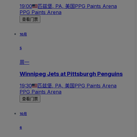
19:00
匹兹堡, PA, 美国
PPG Paints Arena
PPG Paints Arena
查看门票
10月
5
周一
Winnipeg Jets at Pittsburgh Penguins
19:30
匹兹堡, PA, 美国
PPG Paints Arena
PPG Paints Arena
查看门票
10月
6