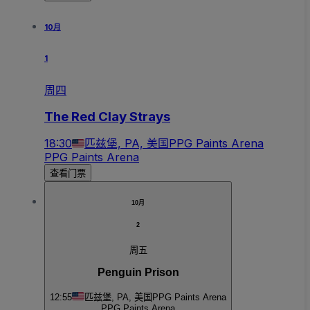
10月
1
周四
The Red Clay Strays
18:30
匹兹堡, PA, 美国
PPG Paints Arena
PPG Paints Arena
查看门票
10月
2
周五
Penguin Prison
12:55
匹兹堡, PA, 美国
PPG Paints Arena
PPG Paints Arena