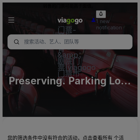
转售的门票可能高于面值。
1 new
notification
门票-
音乐
会，体
育
&amp；
剧院门
票|viagogo
门票市
Preserving. Parking Lots
场
(InActive)
您的筛选条件中没有符合的活动，点击查看所有 个活