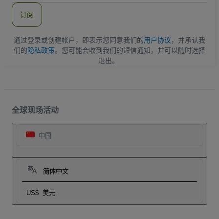
件
订阅
地
址
通过登录或创建帐户，即表示您同意我们的
用户协议
，并承认我
们的
隐私政策
。您可能会收到我们的短信通知，并可以随时选择
退出。
全球现场活动
中国
简体中文
US$
美元