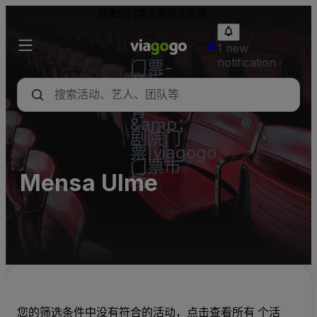
转售的门票可能高于面值。
1 new
notification
门票-
音乐
会，体
育
&amp；
剧院门
票|viagogo
门票市
Mensa Ulme
场
您的筛选条件中没有符合的活动，点击查看所有 个活