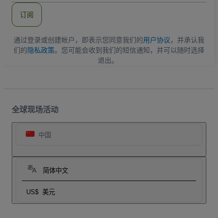
件
订阅
地
址
通过登录或创建帐户，即表示您同意我们的
用户协议
，并承认我
们的
隐私政策
。您可能会收到我们的短信通知，并可以随时选择
退出。
全球现场活动
中国
简体中文
US$
美元