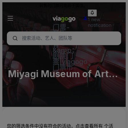
转售的门票可能高于面值。
1 new
notification
门票-
音乐
会，体
育
&amp；
剧院门
票|viagogo
门票市
Miyagi Museum of Art
场
(InActive)
您的筛选条件中没有符合的活动，点击查看所有 个活