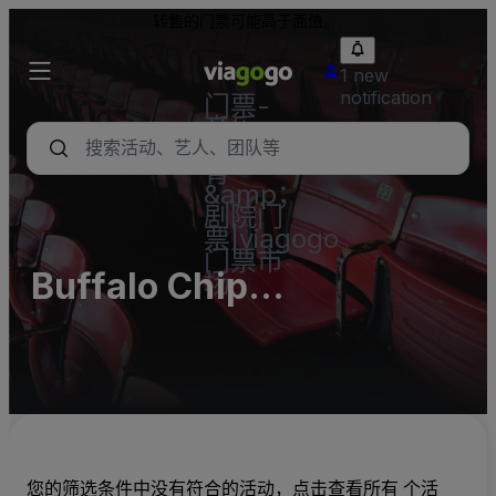
转售的门票可能高于面值。
1 new
notification
门票-
音乐
会，体
育
&amp；
剧院门
票|viagogo
门票市
Buffalo Chip
场
Campground Parking
Lots (InActive)
您的筛选条件中没有符合的活动，点击查看所有 个活