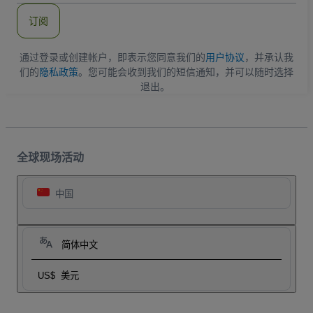
件
订阅
地
址
通过登录或创建帐户，即表示您同意我们的
用户协议
，并承认我
们的
隐私政策
。您可能会收到我们的短信通知，并可以随时选择
退出。
全球现场活动
中国
简体中文
US$
美元