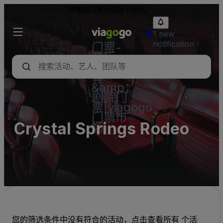
转售的门票可能高于面值。
1 new
notification
门票-
音乐
会，体
育
&amp；
剧院门
票|viagogo
门票市
Crystal Springs Rodeo
场
您的筛选条件中没有符合的活动，点击查看所有 个活