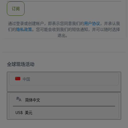
件
订阅
地
址
通过登录或创建帐户，即表示您同意我们的
用户协议
，并承认我
们的
隐私政策
。您可能会收到我们的短信通知，并可以随时选择
退出。
全球现场活动
中国
简体中文
US$
美元