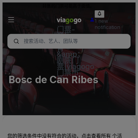
转售的门票可能高于面值。
1 new
notification
门票-
音乐
会，体
育
&amp；
剧院门
票|viagogo
门票市
Bosc de Can Ribes
场
您的筛选条件中没有符合的活动，点击查看所有 个活