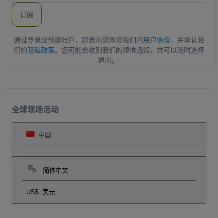
件
订阅
地
址
通过登录或创建帐户，即表示您同意我们的
用户协议
，并承认我
们的
隐私政策
。您可能会收到我们的短信通知，并可以随时选择
退出。
全球现场活动
中国
简体中文
US$
美元