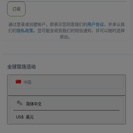
件
订阅
地
址
通过登录或创建帐户，即表示您同意我们的
用户协议
，并承认我
们的
隐私政策
。您可能会收到我们的短信通知，并可以随时选择
退出。
全球现场活动
中国
简体中文
US$
美元