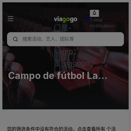
转售的门票可能高于面值。
1 new
notification
门票-
音乐
会，体
育
&amp；
剧院门
票|viagogo
门票市
Campo de fútbol La
场
Veigona
您的筛选条件中没有符合的活动，点击查看所有 个活