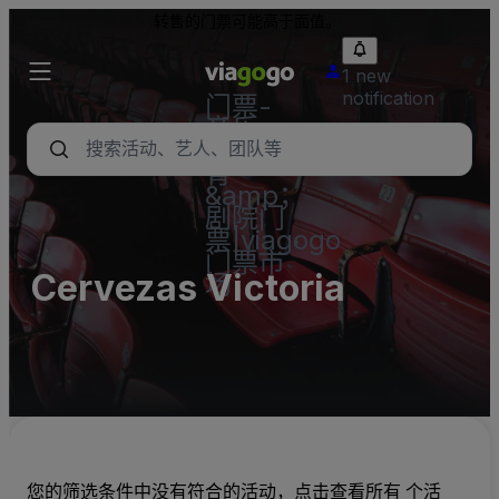
转售的门票可能高于面值。
1 new
notification
门票-
音乐
会，体
育
&amp；
剧院门
票|viagogo
门票市
Cervezas Victoria
场
您的筛选条件中没有符合的活动，点击查看所有 个活