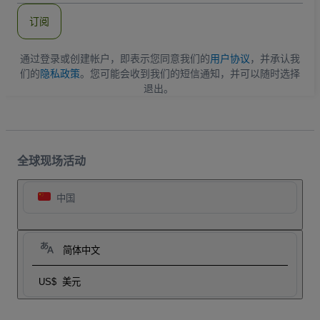
件
订阅
地
址
通过登录或创建帐户，即表示您同意我们的
用户协议
，并承认我
们的
隐私政策
。您可能会收到我们的短信通知，并可以随时选择
退出。
全球现场活动
中国
简体中文
US$
美元