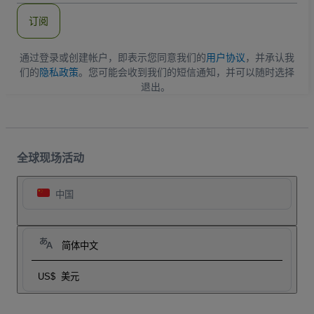
件
订阅
地
址
通过登录或创建帐户，即表示您同意我们的
用户协议
，并承认我
们的
隐私政策
。您可能会收到我们的短信通知，并可以随时选择
退出。
全球现场活动
中国
简体中文
US$
美元