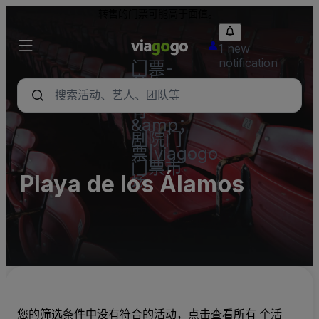
转售的门票可能高于面值。
1 new
notification
门票-
音乐
会，体
育
&amp；
剧院门
票|viagogo
门票市
Playa de los Álamos
场
您的筛选条件中没有符合的活动，点击查看所有 个活