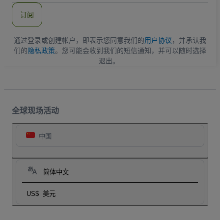
件
订阅
地
址
通过登录或创建帐户，即表示您同意我们的
用户协议
，并承认我
们的
隐私政策
。您可能会收到我们的短信通知，并可以随时选择
退出。
全球现场活动
中国
简体中文
US$
美元