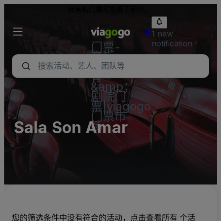
转售的门票可能高于面值。
1 new
notification
门票-
音乐
会，体
育
&amp；
剧院门
票|viagogo
门票市
Sala Son Amar
场
您的筛选条件中没有符合的活动，点击查看所有 个活