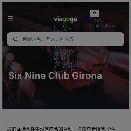
转售的门票可能高于面值。
1 new
notification
门票-
音乐
会，体
育
&amp；
剧院门
票|viagogo
门票市
Six Nine Club Girona
场
您的筛选条件中没有符合的活动，点击查看所有 个活