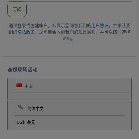
件
订阅
地
址
通过登录或创建帐户，即表示您同意我们的
用户协议
，并承认我
们的
隐私政策
。您可能会收到我们的短信通知，并可以随时选择
退出。
全球现场活动
中国
简体中文
US$
美元