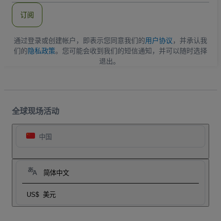
件
订阅
地
址
通过登录或创建帐户，即表示您同意我们的
用户协议
，并承认我
们的
隐私政策
。您可能会收到我们的短信通知，并可以随时选择
退出。
全球现场活动
中国
简体中文
US$
美元