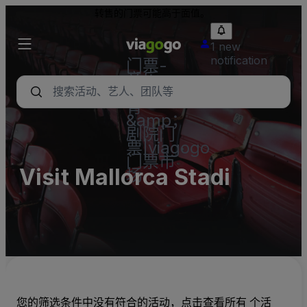
转售的门票可能高于面值。
1 new
notification
门票-
音乐
会，体
育
&amp；
剧院门
票|viagogo
门票市
Visit Mallorca Stadi
场
您的筛选条件中没有符合的活动，点击查看所有 个活