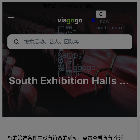
转售的门票可能高于面值。
1 new
notification
门票-
音乐
会，体
育
&amp；
剧院门
票|viagogo
门票市
South Exhibition Halls at
场
Tokyo Big Sight -
Complex
您的筛选条件中没有符合的活动，点击查看所有 个活