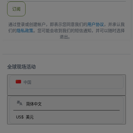
件
订阅
地
址
通过登录或创建帐户，即表示您同意我们的
用户协议
，并承认我
们的
隐私政策
。您可能会收到我们的短信通知，并可以随时选择
退出。
全球现场活动
中国
简体中文
US$
美元