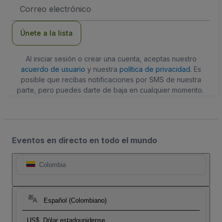
Dirección
de
correo
electrónico
Únete a la lista
Al iniciar sesión o crear una cuenta, aceptas nuestro
acuerdo de usuario
y nuestra
política de privacidad
. Es
posible que recibas notificaciones por SMS de nuestra
parte, pero puedes darte de baja en cualquier momento.
Eventos en directo en todo el mundo
Colombia
Español (Colombiano)
US$
Dólar estadounidense