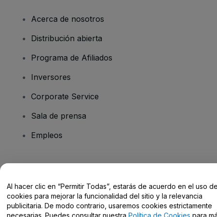
Acerca de nosotros
Distribución abierta
Programa de Afiliados
Inversores
Corporate Service
Sala de prensa
Empleos
¿Tienes alguna pregunta?
Al hacer clic en “Permitir Todas”, estarás de acuerdo en el uso d
Centro de Ayuda / Contacto
cookies para mejorar la funcionalidad del sitio y la relevancia
publicitaria. De modo contrario, usaremos cookies estrictamente
necesarias. Puedes consultar nuestra
Política de Cookies
para m