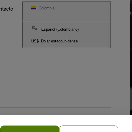
ntacto
Colombia
Español (Colombiano)
US$
Dólar estadounidense
 la
Política de Privacidad para Móviles