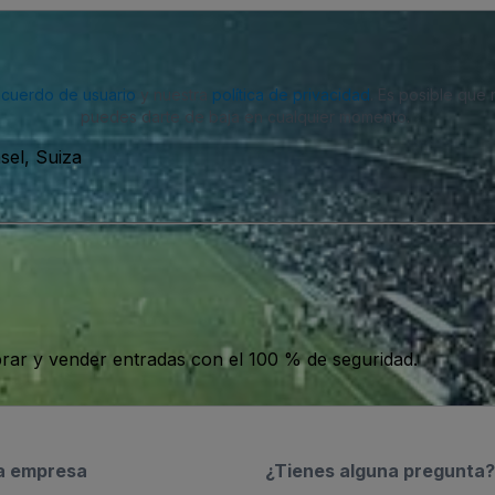
acuerdo de usuario
y nuestra
política de privacidad
. Es posible que
puedes darte de baja en cualquier momento.
sel, Suiza
ar y vender entradas con el 100 % de seguridad.
a empresa
¿Tienes alguna pregunta?