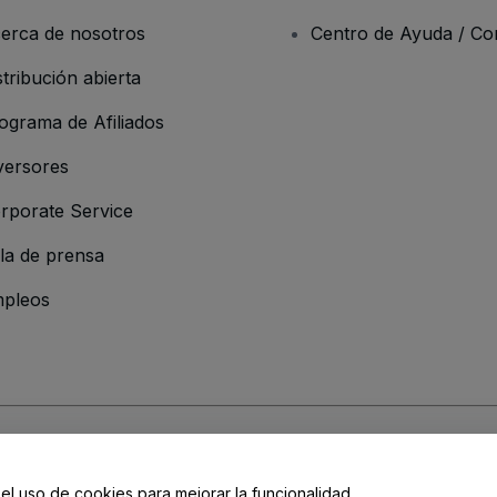
erca de nosotros
Centro de Ayuda / Co
stribución abierta
ograma de Afiliados
versores
rporate Service
la de prensa
pleos
resa
os y Condiciones
, de la
Política de Privacidad
, de la
Política de Cookies
y de
 el uso de cookies para mejorar la funcionalidad