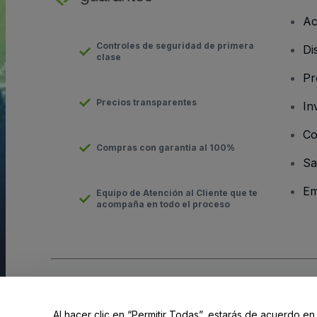
Ac
Controles de seguridad de primera
Di
clase
Pr
Precios transparentes
In
Co
Compras con garantía al 100%
Sa
Em
Equipo de Atención al Cliente que te
acompaña en todo el proceso
Derechos reservados © viagogo GmbH 2026
Datos de la Emp
El uso de este sitio web constituye la aceptación de los
Términ
Al hacer clic en “Permitir Todas”, estarás de acuerdo en