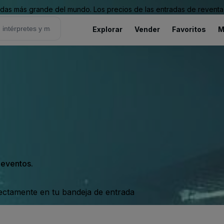
as más grande del mundo. Los precios de las entradas de reventa 
Explorar
Vender
Favoritos
M
s eventos.
rectamente en tu bandeja de entrada