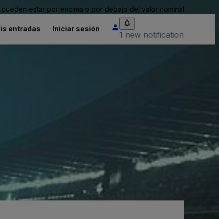
pueden estar por encima o por debajo del valor nominal.
is entradas
Iniciar sesión
1 new notification