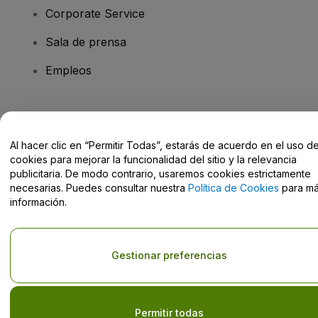
Corporate Service
Sala de prensa
Empleos
¿Tienes alguna pregunta?
Al hacer clic en “Permitir Todas”, estarás de acuerdo en el uso d
Centro de Ayuda / Contacto
cookies para mejorar la funcionalidad del sitio y la relevancia
publicitaria. De modo contrario, usaremos cookies estrictamente
necesarias. Puedes consultar nuestra
Política de Cookies
para m
información.
Derechos reservados © viagogo GmbH 2026
Datos de la Empresa
El uso de este sitio web constituye la aceptación de los
Términos y
Gestionar preferencias
Condiciones
, de la
Política de Privacidad
, de la
Política de Cookies
y de la
Política de Privacidad para Móviles
No compartir mi información personal ni tus opciones de
privacidad
Permitir todas