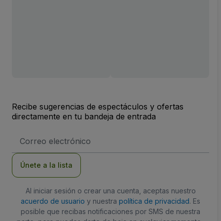
Recibe sugerencias de espectáculos y ofertas
directamente en tu bandeja de entrada
Dirección
de
correo
electrónico
Únete a la lista
Al iniciar sesión o crear una cuenta, aceptas nuestro
acuerdo de usuario
y nuestra
política de privacidad
. Es
posible que recibas notificaciones por SMS de nuestra