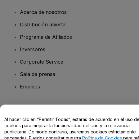
Acerca de nosotros
Distribución abierta
Programa de Afiliados
Inversores
Corporate Service
Sala de prensa
Empleos
¿Tienes alguna pregunta?
Al hacer clic en “Permitir Todas”, estarás de acuerdo en el uso d
Centro de Ayuda / Contacto
cookies para mejorar la funcionalidad del sitio y la relevancia
publicitaria. De modo contrario, usaremos cookies estrictamente
necesarias. Puedes consultar nuestra
Política de Cookies
para m