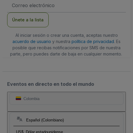
Dirección
de
correo
electrónico
Únete a la lista
Al iniciar sesión o crear una cuenta, aceptas nuestro
acuerdo de usuario
y nuestra
política de privacidad
. Es
posible que recibas notificaciones por SMS de nuestra
parte, pero puedes darte de baja en cualquier momento.
Eventos en directo en todo el mundo
Colombia
Español (Colombiano)
US$
Dólar estadounidense