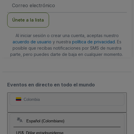
Dirección
de
correo
electrónico
Únete a la lista
Al iniciar sesión o crear una cuenta, aceptas nuestro
acuerdo de usuario
y nuestra
política de privacidad
. Es
posible que recibas notificaciones por SMS de nuestra
parte, pero puedes darte de baja en cualquier momento.
Eventos en directo en todo el mundo
Colombia
Español (Colombiano)
US$
Dólar estadounidense