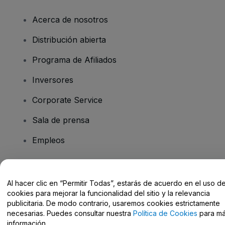
Acerca de nosotros
Distribución abierta
Programa de Afiliados
Inversores
Corporate Service
Sala de prensa
Empleos
¿Tienes alguna pregunta?
Al hacer clic en “Permitir Todas”, estarás de acuerdo en el uso d
cookies para mejorar la funcionalidad del sitio y la relevancia
Centro de Ayuda / Contacto
publicitaria. De modo contrario, usaremos cookies estrictamente
necesarias. Puedes consultar nuestra
Política de Cookies
para m
información.