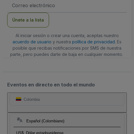
Dirección
de
correo
electrónico
Únete a la lista
Al iniciar sesión o crear una cuenta, aceptas nuestro
acuerdo de usuario
y nuestra
política de privacidad
. Es
posible que recibas notificaciones por SMS de nuestra
parte, pero puedes darte de baja en cualquier momento.
Eventos en directo en todo el mundo
Colombia
Español (Colombiano)
US$
Dólar estadounidense