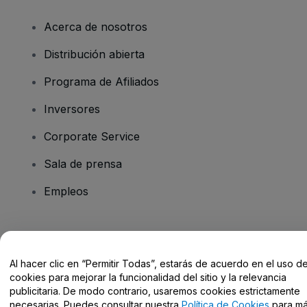
Acerca de nosotros
Distribución abierta
Programa de Afiliados
Inversores
Corporate Service
Sala de prensa
Empleos
¿Tienes alguna pregunta?
Al hacer clic en “Permitir Todas”, estarás de acuerdo en el uso d
Centro de Ayuda / Contacto
cookies para mejorar la funcionalidad del sitio y la relevancia
publicitaria. De modo contrario, usaremos cookies estrictamente
necesarias. Puedes consultar nuestra
Política de Cookies
para m