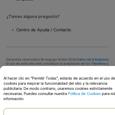
¿Tienes alguna pregunta?
Centro de Ayuda / Contacto
Derechos reservados © viagogo GmbH 2026
Datos de la Empresa
El uso de este sitio web constituye la aceptación de los
Términos y
Condiciones
, de la
Política de Privacidad
, de la
Política de Cookies
y de la
Política de Privacidad para Móviles
No compartir mi información personal ni tus opciones de
Al hacer clic en “Permitir Todas”, estarás de acuerdo en el uso d
privacidad
cookies para mejorar la funcionalidad del sitio y la relevancia
publicitaria. De modo contrario, usaremos cookies estrictamente
necesarias. Puedes consultar nuestra
Política de Cookies
para m
información.