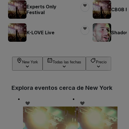
Experts Only
CBGB Fe
Festival
K-LOVE Live
Shadow 
New York
Todas las fechas
Precio
Explora eventos cerca de New York