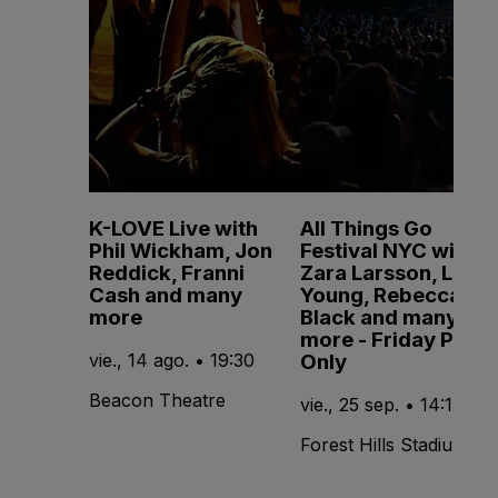
K-LOVE Live with
All Things Go
Phil Wickham, Jon
Festival NYC with
Reddick, Franni
Zara Larsson, Lola
Cash and many
Young, Rebecca
more
Black and many
more - Friday Pass
Only
vie., 14 ago. • 19:30
Beacon Theatre
vie., 25 sep. • 14:15
Forest Hills Stadium