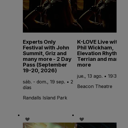
Experts Only
K-LOVE Live with
Festival with John
Phil Wickham,
Summit, Griz and
Elevation Rhythm,
many more - 2 Day
Terrian and many
Pass (September
more
19-20, 2026)
jue., 13 ago. • 19:30
sáb. - dom., 19 sep. • 2
Beacon Theatre
días
Randalls Island Park