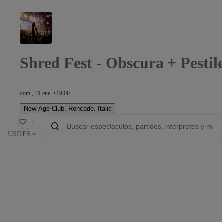
Shred Fest - Obscura + Pesti
dom., 31 ene. • 19:00
New Age Club
,
Roncade, Italia
orito
USD
ES