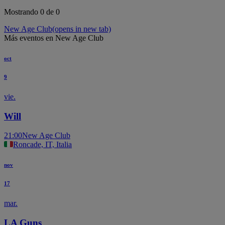
Mostrando 0 de 0
New Age Club
(opens in new tab)
Más eventos en New Age Club
oct
9
vie.
Will
21:00
New Age Club
Roncade, IT, Italia
nov
17
mar.
LA Guns