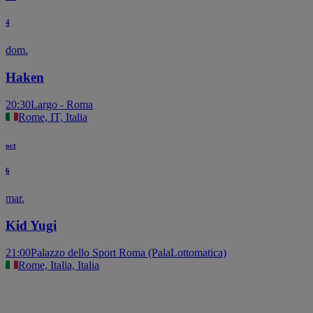
4
dom.
Haken
20:30
Largo - Roma
Rome, IT, Italia
oct
6
mar.
Kid Yugi
21:00
Palazzo dello Sport Roma (PalaLottomatica)
Rome, Italia, Italia