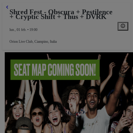
Shred Fest - Obscura + Pestilence
+ Cryptic Shift + Thus + DVRK
lun., 01 feb. • 19:00
Orion Live Club
,
Ciampino, Italia