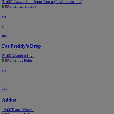
21:00
Palazzo dello Sport Roma (PalaLottomatica)
Rome, Italia, Italia
oct
1
jue.
Fat Freddy’s Drop
21:00
Atlantico Live
Rome, IT, Italia
oct
3
sáb.
Addue
19:00
Teatro Vittoria