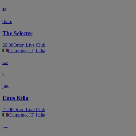
25
dom.
The Selecter
20:30
Orion Live Club
Ciampino, IT, Italia
nov
5
jue.
Emis Killa
21:00
Orion Live Club
Ciampino, IT, Italia
nov