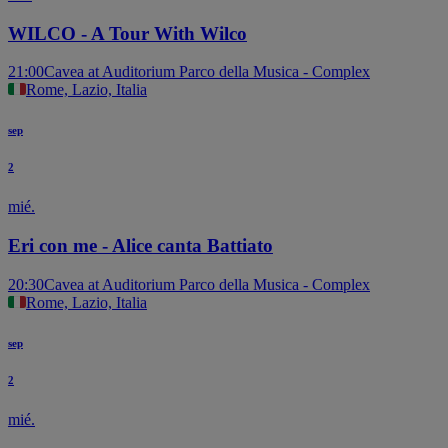
WILCO - A Tour With Wilco
21:00
Cavea at Auditorium Parco della Musica - Complex
Rome, Lazio, Italia
sep
2
mié.
Eri con me - Alice canta Battiato
20:30
Cavea at Auditorium Parco della Musica - Complex
Rome, Lazio, Italia
sep
2
mié.