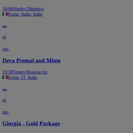
18:00
Stadio Olimpico
Rome, Italia, Italia
sep
24
jue.
Deva Premal and Miten
19:30
Teatro Brancaccio
Rome, IT, Italia
sep
24
jue.
Giorgia - Gold Package