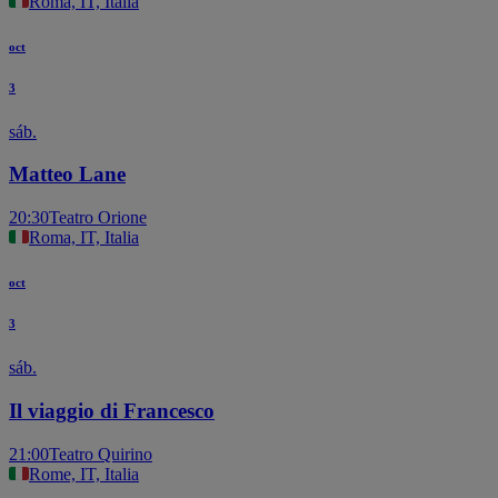
Roma, IT, Italia
oct
3
sáb.
Matteo Lane
20:30
Teatro Orione
Roma, IT, Italia
oct
3
sáb.
Il viaggio di Francesco
21:00
Teatro Quirino
Rome, IT, Italia