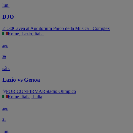
lun.
DJO
21:30
Cavea at Auditorium Parco della Musica - Complex
Rome, Lazio, Italia
ago
29
sáb.
Lazio vs Genoa
POR CONFIRMAR
Stadio Olimpico
Rome, Italia, Italia
ago
31
lun.