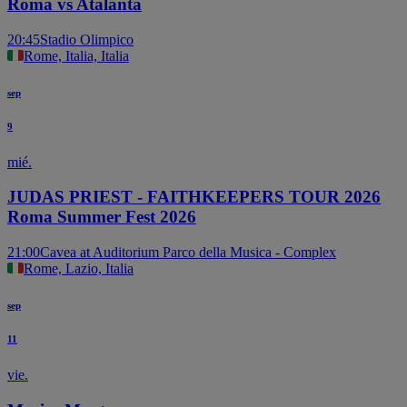
Roma vs Atalanta
20:45
Stadio Olimpico
Rome, Italia, Italia
sep
9
mié.
JUDAS PRIEST - FAITHKEEPERS TOUR 2026
Roma Summer Fest 2026
21:00
Cavea at Auditorium Parco della Musica - Complex
Rome, Lazio, Italia
sep
11
vie.