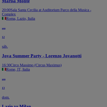
Marisa Monte
20:00
Sala Santa Cecilia at Auditorium Parco della Musica -
Complex
Roma, Lazio, Italia
sep
12
sáb.
Jova Summer Party - Lorenzo Jovanotti
16:30
Circo Massimo (Circus Maximus)
Rome, IT, Italia
sep
13
dom.
Lazio vs Milan