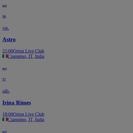
oct
16
vie.
Astro
21:00
Orion Live Club
Ciampino, IT, Italia
oct
17
sáb.
Irina Rimes
18:00
Orion Live Club
Ciampino, IT, Italia
oct