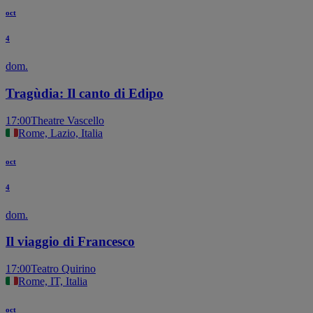
oct
4
dom.
Tragùdia: Il canto di Edipo
17:00
Theatre Vascello
Rome, Lazio, Italia
oct
4
dom.
Il viaggio di Francesco
17:00
Teatro Quirino
Rome, IT, Italia
oct