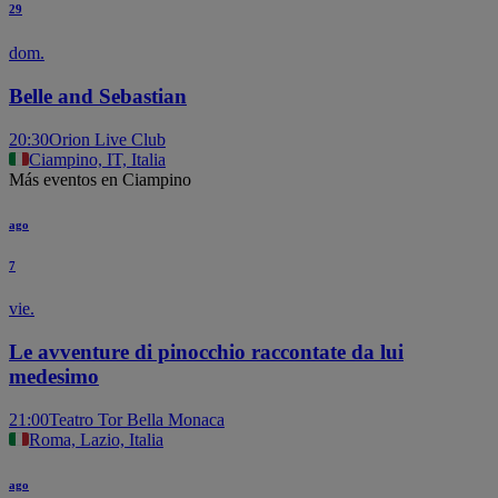
29
dom.
Belle and Sebastian
20:30
Orion Live Club
Ciampino, IT, Italia
Más eventos en Ciampino
ago
7
vie.
Le avventure di pinocchio raccontate da lui
medesimo
21:00
Teatro Tor Bella Monaca
Roma, Lazio, Italia
ago