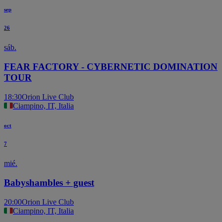
sep
26
sáb.
FEAR FACTORY - CYBERNETIC DOMINATION
TOUR
18:30
Orion Live Club
Ciampino, IT, Italia
oct
7
mié.
Babyshambles + guest
20:00
Orion Live Club
Ciampino, IT, Italia