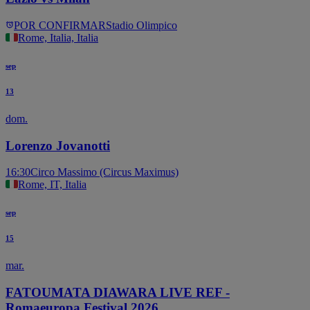
POR CONFIRMAR
Stadio Olimpico
Rome, Italia, Italia
sep
13
dom.
Lorenzo Jovanotti
16:30
Circo Massimo (Circus Maximus)
Rome, IT, Italia
sep
15
mar.
FATOUMATA DIAWARA LIVE REF -
Romaeuropa Festival 2026