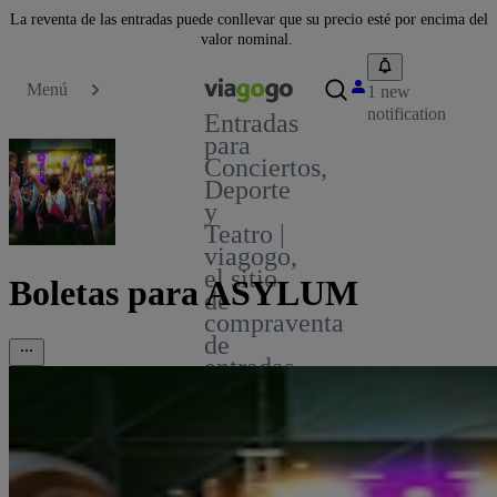
La reventa de las entradas puede conllevar que su precio esté por encima del
valor nominal.
Menú
1 new
notification
Entradas
para
Conciertos,
Deporte
y
Teatro |
viagogo,
el sitio
Boletas para ASYLUM
de
compraventa
de
entradas