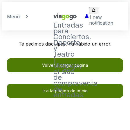
Menú
1 new
notification
Entradas
para
Conciertos,
Deporte
Te pedimos disculpas, ha habido un error.
y
Teatro
|
viagogo,
Volver a cargar página
el sitio
de
compraventa
de
Ir a la página de inicio
entradas