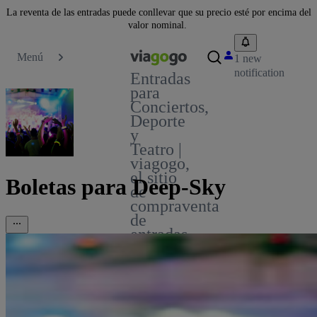
La reventa de las entradas puede conllevar que su precio esté por encima del
valor nominal.
Menú
1 new
notification
Entradas
para
Conciertos,
Deporte
y
Teatro |
viagogo,
el sitio
Boletas para Deep-Sky
de
compraventa
de
entradas