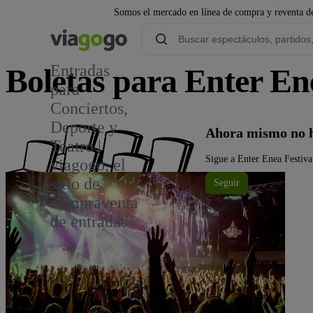
Somos el mercado en línea de compra y reventa de
Entradas
Boletas para Enter Ene
para
Conciertos,
Deporte y
Ahora mismo no h
Teatro |
Sigue a Enter Enea Festival
viagogo, el
sitio de
Seguir
compraventa
de entradas