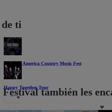
de ti
Voices of America Country Music Fest
36
Happy Together Tour
 Festival también les enc
111