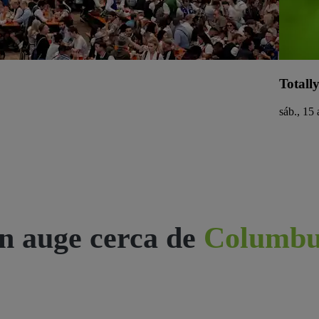
Totall
sáb., 15 
n auge cerca de
Columbu