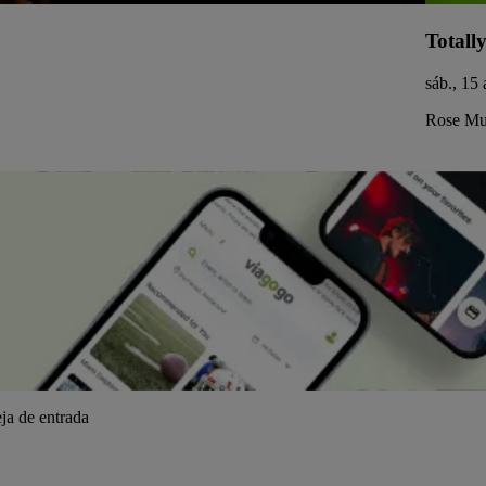
Totall
sáb., 15
Rose Mus
ja de entrada