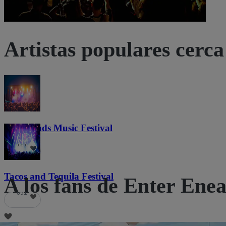
Artistas populares cerca 
Lost Lands Music Festival
121
Tacos and Tequila Festival
A los fans de Enter Enea
691