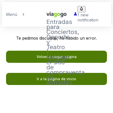
Menú
1 new
notification
Entradas
para
Conciertos,
Deporte
Te pedimos disculpas, ha habido un error.
y
Teatro
|
viagogo,
Volver a cargar página
el sitio
de
compraventa
de
Ir a la página de inicio
entradas