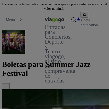
La reventa de las entradas puede conllevar que su precio esté por encima del
valor nominal.
Menú
1 new
notification
Entradas
para
Conciertos,
Deporte
y
Teatro |
viagogo,
el sitio
Boletas para Summer Jazz
de
compraventa
Festival
de
entradas