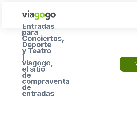
Entradas
para
Conciertos,
Deporte
y Teatro
|
viagogo,
el sitio
de
compraventa
de
entradas